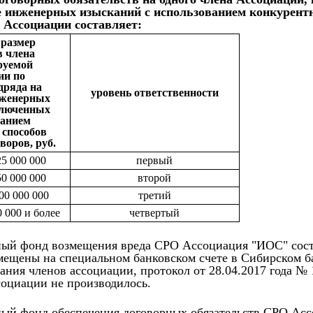
е инженерных изысканий с использованием конкурентн
 Ассоциации составляет:
 размер
в члена
руемой
ии по
дряда на
уровень ответственности
нженерных
ключенных
ванием
 способов
оворов
, руб.
5 000 000
первый
0 000 000
второй
00 000 000
третий
0 000 и более
четвертый
ный фонд возмещения вреда СРО Ассоциация "ИОС" сос
мещены на специальном банковском счете в Сибирском б
ания членов ассоциации, протокол от 28.04.2017 года №
социации не производилось.
ный фонд обеспечения договорных обязательств СРО Ас