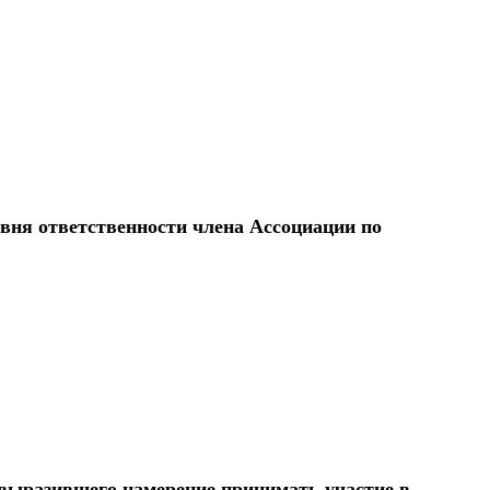
овня ответственности члена Ассоциации по
 выразившего намерение принимать участие в