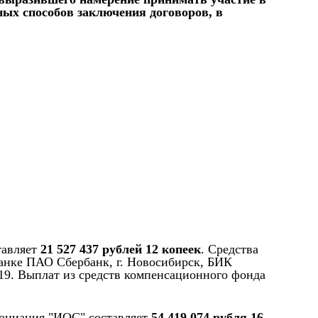
ых способов заключения договоров, в
тавляет
21 527 437 рублей 12 копеек
. Средства
анке ПАО Сбербанк, г. Новосибирск, БИК
 19. Выплат из средств компенсационного фонда
социация "ИОС" составляет
54 419 074 рубля 16